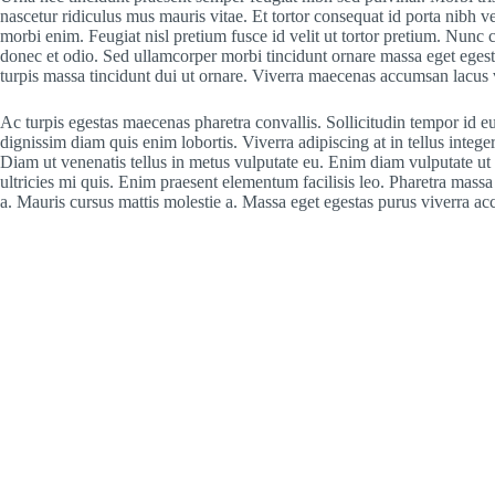
nascetur ridiculus mus mauris vitae. Et tortor consequat id porta nibh ve
morbi enim. Feugiat nisl pretium fusce id velit ut tortor pretium. Nunc c
donec et odio. Sed ullamcorper morbi tincidunt ornare massa eget egestas
turpis massa tincidunt dui ut ornare. Viverra maecenas accumsan lacus ve
Ac turpis egestas maecenas pharetra convallis. Sollicitudin tempor id eu
dignissim diam quis enim lobortis. Viverra adipiscing at in tellus integ
Diam ut venenatis tellus in metus vulputate eu. Enim diam vulputate ut 
ultricies mi quis. Enim praesent elementum facilisis leo. Pharetra massa
a. Mauris cursus mattis molestie a. Massa eget egestas purus viverra ac