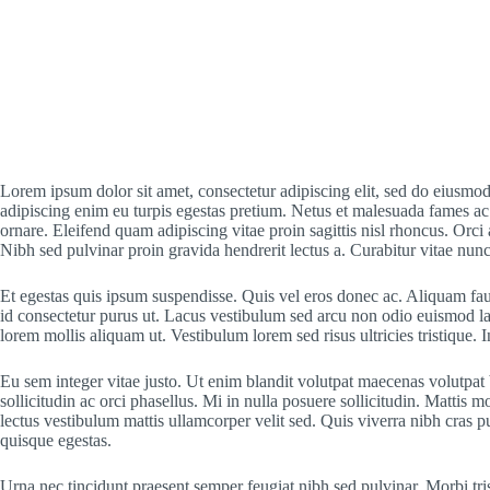
Lorem ipsum dolor sit amet, consectetur adipiscing elit, sed do eiusmod 
adipiscing enim eu turpis egestas pretium. Netus et malesuada fames ac 
ornare. Eleifend quam adipiscing vitae proin sagittis nisl rhoncus. Orc
Nibh sed pulvinar proin gravida hendrerit lectus a. Curabitur vitae nunc
Et egestas quis ipsum suspendisse. Quis vel eros donec ac. Aliquam fauc
id consectetur purus ut. Lacus vestibulum sed arcu non odio euismod laci
lorem mollis aliquam ut. Vestibulum lorem sed risus ultricies tristiqu
Eu sem integer vitae justo. Ut enim blandit volutpat maecenas volutpat
sollicitudin ac orci phasellus. Mi in nulla posuere sollicitudin. Mattis 
lectus vestibulum mattis ullamcorper velit sed. Quis viverra nibh cras 
quisque egestas.
Urna nec tincidunt praesent semper feugiat nibh sed pulvinar. Morbi tri