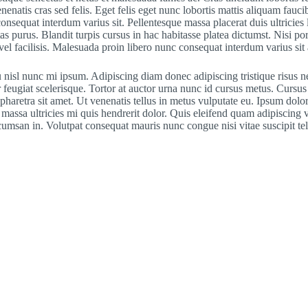
nenatis cras sed felis. Eget felis eget nunc lobortis mattis aliquam fauci
onsequat interdum varius sit. Pellentesque massa placerat duis ultricies l
 purus. Blandit turpis cursus in hac habitasse platea dictumst. Nisi por
l facilisis. Malesuada proin libero nunc consequat interdum varius sit a
 nisl nunc mi ipsum. Adipiscing diam donec adipiscing tristique risus ne
er feugiat scelerisque. Tortor at auctor urna nunc id cursus metus. Cursu
pharetra sit amet. Ut venenatis tellus in metus vulputate eu. Ipsum dolo
 massa ultricies mi quis hendrerit dolor. Quis eleifend quam adipiscing v
cumsan in. Volutpat consequat mauris nunc congue nisi vitae suscipit tel