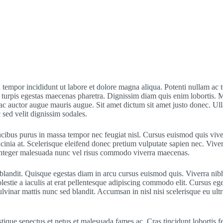
tempor incididunt ut labore et dolore magna aliqua. Potenti nullam ac to
turpis egestas maecenas pharetra. Dignissim diam quis enim lobortis. Ma
i ac auctor augue mauris augue. Sit amet dictum sit amet justo donec. U
 sed velit dignissim sodales.
ibus purus in massa tempor nec feugiat nisl. Cursus euismod quis viverr
nia at. Scelerisque eleifend donec pretium vulputate sapien nec. Viverra 
e. Integer malesuada nunc vel risus commodo viverra maecenas.
 blandit. Quisque egestas diam in arcu cursus euismod quis. Viverra nib
molestie a iaculis at erat pellentesque adipiscing commodo elit. Cursus eg
pulvinar mattis nunc sed blandit. Accumsan in nisl nisi scelerisque eu u
stique senectus et netus et malesuada fames ac. Cras tincidunt lobortis 