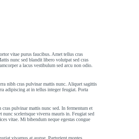
rtor vitae purus faucibus. Amet tellus cras
ttis nunc sed blandit libero volutpat sed cras
llamcorper a lacus vestibulum sed arcu non odio.
a nibh cras pulvinar mattis nunc. Aliquet sagittis
adipiscing at in tellus integer feugiat. Porta
h cras pulvinar mattis nunc sed. In fermentum et
et nunc scelerisque viverra mauris in. Feugiat sed
ltrices vitae. Mi bibendum neque egestas congue
feugiat vivamus at augue. Parturient montes