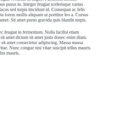
bus purus in. Integer feugiat scelerisque varius
acus sed turpis tincidunt id. Consequat ac felis
ta lorem mollis aliquam ut porttitor leo a. Cursus
met. Sit amet purus gravida quis blandit turpis.
c feugiat in fermentum. Nulla facilisi etiam
s sit amet dictum sit amet justo donec enim diam.
r sit amet consectetur adipiscing. Massa massa
itae. Nunc congue nisi vitae suscipit tellus mauris
lus mauris.